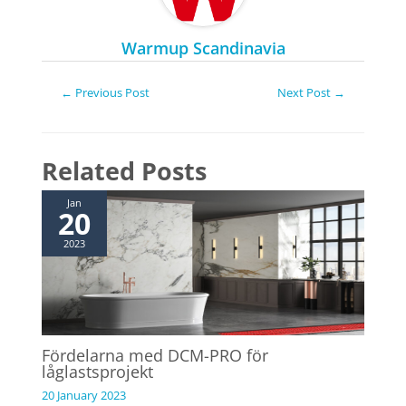
Warmup Scandinavia
P
←
Previous Post
Next Post
→
o
s
t
Related Posts
n
a
Jan
20
v
i
2023
g
a
t
i
o
Fördelarna med DCM-PRO för
n
låglastsprojekt
20 January 2023