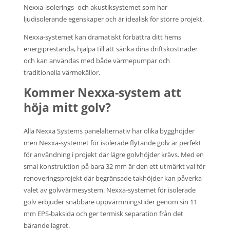
Nexxa-isolerings- och akustiksystemet som har
ljudisolerande egenskaper och är idealisk för större projekt.
Nexxa-systemet kan dramatiskt förbättra ditt hems
energiprestanda, hjälpa till att sänka dina driftskostnader
och kan användas med både värmepumpar och
traditionella värmekällor.
Kommer Nexxa-system att
höja mitt golv?
Alla Nexxa Systems panelalternativ har olika bygghöjder
men Nexxa-systemet för isolerade flytande golv är perfekt
för användning i projekt där lägre golvhöjder krävs. Med en
smal konstruktion på bara 32 mm är den ett utmärkt val för
renoveringsprojekt där begränsade takhöjder kan påverka
valet av golvvärmesystem. Nexxa-systemet för isolerade
golv erbjuder snabbare uppvärmningstider genom sin 11
mm EPS-baksida och ger termisk separation från det
bärande lagret.