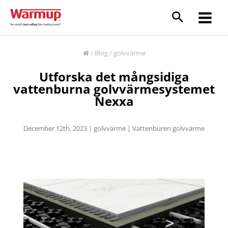
Skip
to
Main
content
Menu
/
Blog
/
golvvärme
Utforska det mångsidiga
vattenburna golvvärmesystemet
Nexxa
December 12th, 2023 |
golvvärme
|
Vattenburen golvvärme