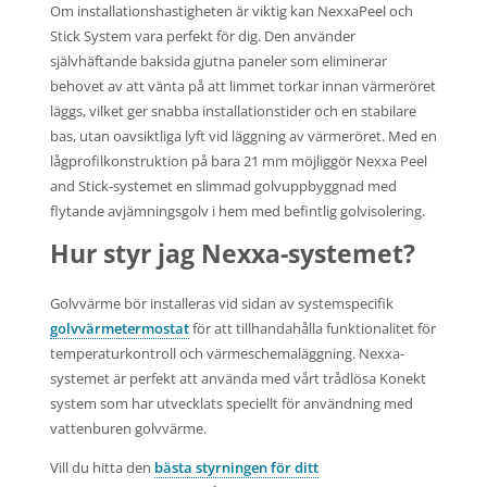
Om installationshastigheten är viktig kan NexxaPeel och
Stick System vara perfekt för dig. Den använder
självhäftande baksida gjutna paneler som eliminerar
behovet av att vänta på att limmet torkar innan värmeröret
läggs, vilket ger snabba installationstider och en stabilare
bas, utan oavsiktliga lyft vid läggning av värmeröret. Med en
lågprofilkonstruktion på bara 21 mm möjliggör Nexxa Peel
and Stick-systemet en slimmad golvuppbyggnad med
flytande avjämningsgolv i hem med befintlig golvisolering.
Hur styr jag Nexxa-systemet?
Golvvärme bör installeras vid sidan av systemspecifik
golvvärmetermostat
för att tillhandahålla funktionalitet för
temperaturkontroll och värmeschemaläggning. Nexxa-
systemet är perfekt att använda med vårt trådlösa Konekt
system som har utvecklats speciellt för användning med
vattenburen golvvärme.
Vill du hitta den
bästa styrningen för ditt