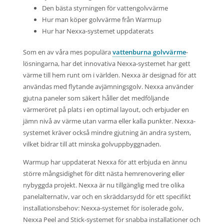
Den bästa styrningen för vattengolvvärme
Hur man köper golvvärme från Warmup
Hur har Nexxa-systemet uppdaterats
Som en av våra mes populära
vattenburna golvvärme
-
lösningarna, har det innovativa Nexxa-systemet har gett
värme till hem runt om i världen. Nexxa är designad för att
användas med flytande avjämningsgolv. Nexxa använder
gjutna paneler som säkert håller det medföljande
värmeröret på plats i en optimal layout, och erbjuder en
jämn nivå av värme utan varma eller kalla punkter. Nexxa-
systemet kräver också mindre gjutning än andra system,
vilket bidrar till att minska golvuppbyggnaden.
Warmup har uppdaterat Nexxa för att erbjuda en ännu
större mångsidighet för ditt nästa hemrenovering eller
nybyggda projekt. Nexxa är nu tillgänglig med tre olika
panelalternativ, var och en skräddarsydd för ett specifikt
installationsbehov: Nexxa-systemet för isolerade golv,
Nexxa Peel and Stick-systemet för snabba installationer och