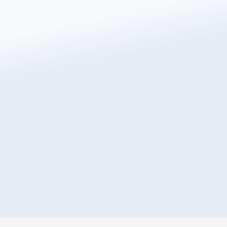
Få en gratis omedelbar
offert idag
Transformera hur du värmer ditt hem med Warmup,
världens bäst säljande golvvärmemärke.
Få en offert