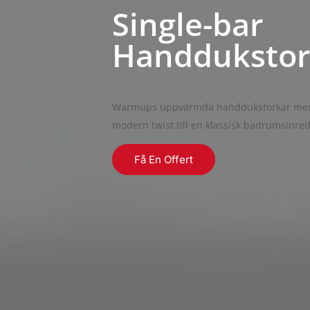
Single-bar
Handdukstor
Warmups uppvärmda handdukstorkar med
modern twist till en klassisk badrumsinre
Få En Offert