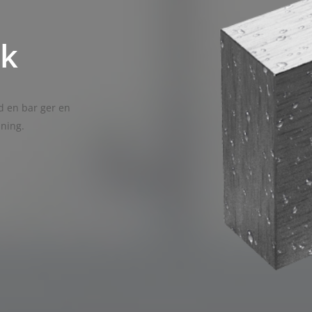
k
 en bar ger en
dning.